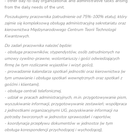
- other day-to-day organizational and administrative tasks arising
from the daily needs of the unit.
Poszukujemy pracownika (zatrudnienie od 75%-100% etatu), który
zajmie się kompleksową obsługą administracyjną sekretariatu oraz
kierownictwa Międzynarodowego Centrum Teorii Technologii
Kwantowych.
Do zadań pracownika należeć będzie:
- obsługa pracowników, stypendystów, osób zatrudnionych na
umowy cywilno-prawne, wolontariuszy i gości odwiedzających
firmę (w tym rozliczanie wyjazdów i wizyt gości),
- prowadzenie kalendarza spotkań jednostki oraz kierownictwa (w
tym umawianie i obsługa spotkań wewnętrznych oraz spotkań z
gośćmi i klientami),
- obsługa centrali telefonicznej,
- udział w pracach administracyjnych, m.in. przygotowywanie pism,
wyszukiwanie informacji, przygotowywanie zestawień; współpraca
z jednostkami organizacyjnymi UG, pozyskiwanie informacji na
potrzeby tworzonych w jednostce sprawozdań i raportów,
- koordynacja przepływu dokumentów w jednostce (w tym
obsługa korespondencji przychodzącej i wychodzącej),